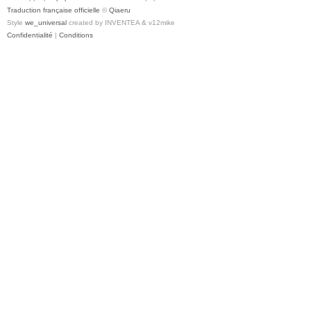
Traduction française officielle
©
Qiaeru
Style
we_universal
created by INVENTEA & v12mike
Confidentialité
|
Conditions