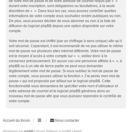
de votre mot de passe et de votre adresse de courriel requis par « »
durant votre inscription, sont obligatoires ou facultatives, à la seule
discrétion de « ». Dans tous les cas, vous pouvez contrôler quelles
informations de votre compte vous souhaitez rendre publiques ou non.
De plus, vous pouvez décider de vous abonner ou non à la liste de
diffusion du logiciel phpBB depuis une option disponible sur votre
compte.
Votre mot de passe est chiffré (par un chiffrage à sens unique) afin qu’il
soit sécurisé. Cependant, il est recommandé de ne pas utiliser le même
mot de passe sur plusieurs sites internet différents. Votre mot de passe
est le moyen d’accès à votre compte sur « », veillez donc à le
conservez précieusement. En aucun cas une personne affiliée à « », à
phpBB ou à un site de tierce partie ne peut vous demander
légitimement votre mot de passe. Si vous oubliez le mot de passe de
votre compte, vous pouvez utiliser la fonction « J’ai perdu mon mot de
passe » qui est proposée par défaut sur le logiciel phpBB. Cette
fonctionnalité vous demandera de spécifier votre nom d’utilisateur et
votre adresse de courriel et le logiciel phpBB générera alors un
nouveau mot de passe afin que vous puissiez reprendre le contrôle de
votre compte.
Accueil du forum
Nous contacter
Développé par
phpBB
® Forum Software © phpBB Limited