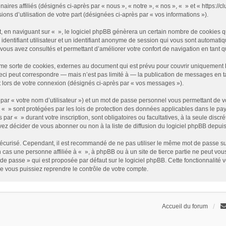
enaires affiliés (désignés ci-après par « nous », « notre », « nos », « » et « https
sions d’utilisation de votre part (désignées ci-après par « vos informations »).
 en naviguant sur « », le logiciel phpBB génèrera un certain nombre de cookies qui
identifiant utilisateur et un identifiant anonyme de session qui vous sont automati
e vous avez consultés et permettant d’améliorer votre confort de navigation en tant qu
me sorte de cookies, externes au document qui est prévu pour couvrir uniquement 
i peut correspondre — mais n’est pas limité à — la publication de messages en tan
t lors de votre connexion (désignés ci-après par « vos messages »).
par « votre nom d’utilisateur ») et un mot de passe personnel vous permettant de v
 « » sont protégées par les lois de protection des données applicables dans le pay
s par « » durant votre inscription, sont obligatoires ou facultatives, à la seule disc
z décider de vous abonner ou non à la liste de diffusion du logiciel phpBB depuis
it sécurisé. Cependant, il est recommandé de ne pas utiliser le même mot de passe su
 cas une personne affiliée à « », à phpBB ou à un site de tierce partie ne peut vo
de passe » qui est proposée par défaut sur le logiciel phpBB. Cette fonctionnalité 
e vous puissiez reprendre le contrôle de votre compte.
Accueil du forum