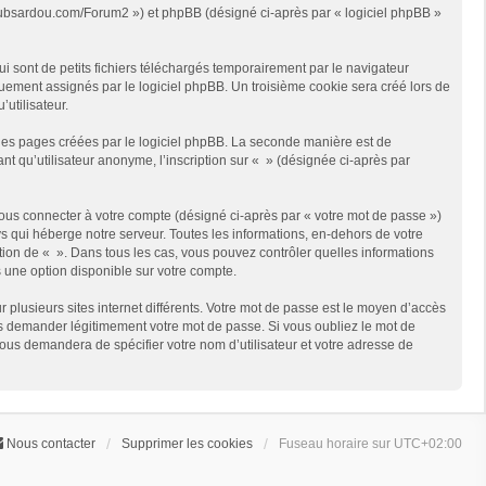
://clubsardou.com/Forum2 ») et phpBB (désigné ci-après par « logiciel phpBB »
 sont de petits fichiers téléchargés temporairement par le navigateur
quement assignés par le logiciel phpBB. Un troisième cookie sera créé lors de
’utilisateur.
les pages créées par le logiciel phpBB. La seconde manière est de
t qu’utilisateur anonyme, l’inscription sur « » (désignée ci-après par
ous connecter à votre compte (désigné ci-après par « votre mot de passe »)
s qui héberge notre serveur. Toutes les informations, en-dehors de votre
rétion de « ». Dans tous les cas, vous pouvez contrôler quelles informations
 une option disponible sur votre compte.
r plusieurs sites internet différents. Votre mot de passe est le moyen d’accès
us demander légitimement votre mot de passe. Si vous oubliez le mot de
vous demandera de spécifier votre nom d’utilisateur et votre adresse de
Nous contacter
Supprimer les cookies
Fuseau horaire sur
UTC+02:00