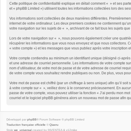
Cette politique de confidentialité explique en détail comment « » et ses part
et « phpBB Limited ») utilisent toutes les informations collectées lors des ses
Vos informations sont collectées de deux manières différentes. Premièrement,
internet de votre ordinateur. Les deux premiers cookies ne contiennent qu’un 
votre navigation sur les sujets de « », archivant de ce fait tous les sujets qu
Lors de votre navigation sur « », nous pouvons également créer une quatriè
récupérer les informations que vous nous envoyez et que nous collectons. Cec
« votre compte ») et les messages que vous publiez après votre inscription e
Votre compte contiendra au minimum un identifiant unique (désigné ci-après 
et une adresse de courriel personnelle. Les informations de votre compte sur
nom d’utilisateur, de votre mot de passe et de votre adresse de courriel requi
de votre compte vous souhaitez rendre publiques ou non. De plus, vous pouve
Votre mot de passe est chiffré (par un chiffrage à sens unique) afin qu’il so
à votre compte sur « », veillez donc à le conservez précieusement. En aucun
passe de votre compte, vous pouvez utiliser la fonction « J’ai perdu mon mot 
courriel et le logiciel phpBB générera alors un nouveau mot de passe afin qu
Développé par
phpBB
® Forum Software © phpBB Limited
Traduction française officielle
©
Qiaeru
Style
we_universal
created by INVENTEA & v12mike