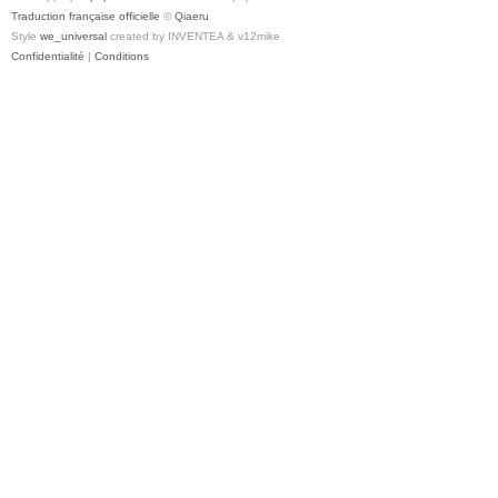
Traduction française officielle
©
Qiaeru
Style
we_universal
created by INVENTEA & v12mike
Confidentialité
|
Conditions