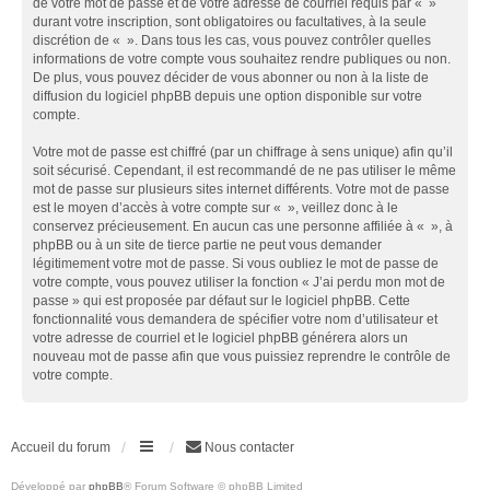
de votre mot de passe et de votre adresse de courriel requis par « »
durant votre inscription, sont obligatoires ou facultatives, à la seule
discrétion de « ». Dans tous les cas, vous pouvez contrôler quelles
informations de votre compte vous souhaitez rendre publiques ou non.
De plus, vous pouvez décider de vous abonner ou non à la liste de
diffusion du logiciel phpBB depuis une option disponible sur votre
compte.
Votre mot de passe est chiffré (par un chiffrage à sens unique) afin qu’il
soit sécurisé. Cependant, il est recommandé de ne pas utiliser le même
mot de passe sur plusieurs sites internet différents. Votre mot de passe
est le moyen d’accès à votre compte sur « », veillez donc à le
conservez précieusement. En aucun cas une personne affiliée à « », à
phpBB ou à un site de tierce partie ne peut vous demander
légitimement votre mot de passe. Si vous oubliez le mot de passe de
votre compte, vous pouvez utiliser la fonction « J’ai perdu mon mot de
passe » qui est proposée par défaut sur le logiciel phpBB. Cette
fonctionnalité vous demandera de spécifier votre nom d’utilisateur et
votre adresse de courriel et le logiciel phpBB générera alors un
nouveau mot de passe afin que vous puissiez reprendre le contrôle de
votre compte.
Accueil du forum
Nous contacter
Développé par
phpBB
® Forum Software © phpBB Limited