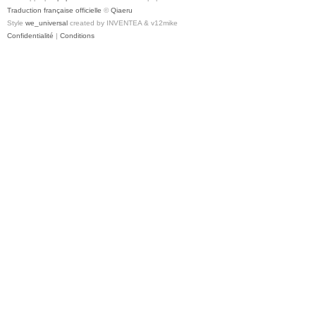
Traduction française officielle
©
Qiaeru
Style
we_universal
created by INVENTEA & v12mike
Confidentialité
|
Conditions