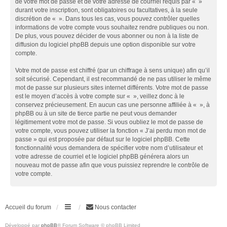
de votre mot de passe et de votre adresse de courriel requis par « »
durant votre inscription, sont obligatoires ou facultatives, à la seule
discrétion de « ». Dans tous les cas, vous pouvez contrôler quelles
informations de votre compte vous souhaitez rendre publiques ou non.
De plus, vous pouvez décider de vous abonner ou non à la liste de
diffusion du logiciel phpBB depuis une option disponible sur votre
compte.
Votre mot de passe est chiffré (par un chiffrage à sens unique) afin qu’il
soit sécurisé. Cependant, il est recommandé de ne pas utiliser le même
mot de passe sur plusieurs sites internet différents. Votre mot de passe
est le moyen d’accès à votre compte sur « », veillez donc à le
conservez précieusement. En aucun cas une personne affiliée à « », à
phpBB ou à un site de tierce partie ne peut vous demander
légitimement votre mot de passe. Si vous oubliez le mot de passe de
votre compte, vous pouvez utiliser la fonction « J’ai perdu mon mot de
passe » qui est proposée par défaut sur le logiciel phpBB. Cette
fonctionnalité vous demandera de spécifier votre nom d’utilisateur et
votre adresse de courriel et le logiciel phpBB générera alors un
nouveau mot de passe afin que vous puissiez reprendre le contrôle de
votre compte.
Accueil du forum
Nous contacter
Développé par
phpBB
® Forum Software © phpBB Limited