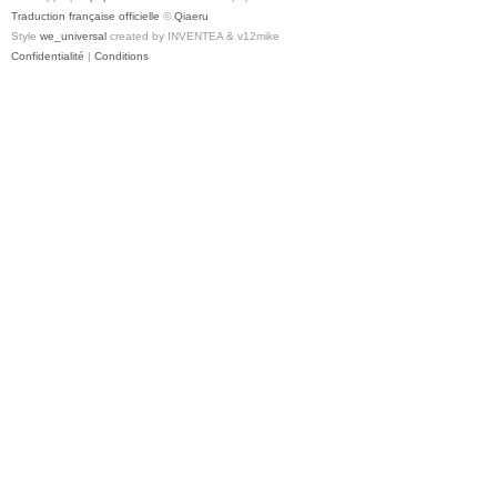
Traduction française officielle
©
Qiaeru
Style
we_universal
created by INVENTEA & v12mike
Confidentialité
|
Conditions