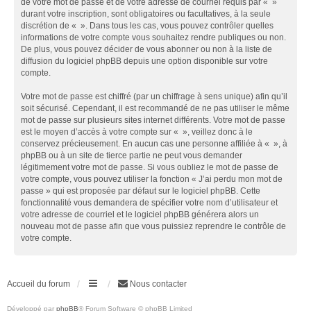
de votre mot de passe et de votre adresse de courriel requis par « »
durant votre inscription, sont obligatoires ou facultatives, à la seule
discrétion de « ». Dans tous les cas, vous pouvez contrôler quelles
informations de votre compte vous souhaitez rendre publiques ou non.
De plus, vous pouvez décider de vous abonner ou non à la liste de
diffusion du logiciel phpBB depuis une option disponible sur votre
compte.
Votre mot de passe est chiffré (par un chiffrage à sens unique) afin qu’il
soit sécurisé. Cependant, il est recommandé de ne pas utiliser le même
mot de passe sur plusieurs sites internet différents. Votre mot de passe
est le moyen d’accès à votre compte sur « », veillez donc à le
conservez précieusement. En aucun cas une personne affiliée à « », à
phpBB ou à un site de tierce partie ne peut vous demander
légitimement votre mot de passe. Si vous oubliez le mot de passe de
votre compte, vous pouvez utiliser la fonction « J’ai perdu mon mot de
passe » qui est proposée par défaut sur le logiciel phpBB. Cette
fonctionnalité vous demandera de spécifier votre nom d’utilisateur et
votre adresse de courriel et le logiciel phpBB générera alors un
nouveau mot de passe afin que vous puissiez reprendre le contrôle de
votre compte.
Accueil du forum
Nous contacter
Développé par
phpBB
® Forum Software © phpBB Limited