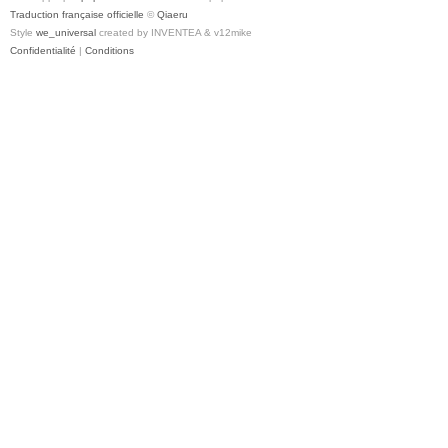
Traduction française officielle
©
Qiaeru
Style
we_universal
created by INVENTEA & v12mike
Confidentialité
|
Conditions