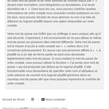
de votre mot de passe et de votre adresse de courriel requis par « »
durant votre inscription, sont obligatoires ou facultatives, à la seule
discrétion de « ». Dans tous les cas, vous pouvez contrôler quelles
informations de votre compte vous souhaitez rendre publiques ou non.
De plus, vous pouvez décider de vous abonner ou non à la liste de
diffusion du logiciel phpBB depuis une option disponible sur votre
compte.
Votre mot de passe est chiffré (par un chiffrage à sens unique) afin qu’il
soit sécurisé. Cependant, il est recommandé de ne pas utiliser le même
mot de passe sur plusieurs sites internet différents. Votre mot de passe
est le moyen d’accès à votre compte sur « », veillez donc à le
conservez précieusement. En aucun cas une personne affiliée à « », à
phpBB ou à un site de tierce partie ne peut vous demander
légitimement votre mot de passe. Si vous oubliez le mot de passe de
votre compte, vous pouvez utiliser la fonction « J’ai perdu mon mot de
passe » qui est proposée par défaut sur le logiciel phpBB. Cette
fonctionnalité vous demandera de spécifier votre nom d’utilisateur et
votre adresse de courriel et le logiciel phpBB générera alors un
nouveau mot de passe afin que vous puissiez reprendre le contrôle de
votre compte.
Accueil du forum
Nous contacter
Développé par
phpBB
® Forum Software © phpBB Limited