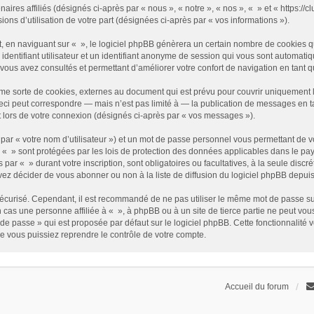
enaires affiliés (désignés ci-après par « nous », « notre », « nos », « » et « https
sions d’utilisation de votre part (désignées ci-après par « vos informations »).
 en naviguant sur « », le logiciel phpBB génèrera un certain nombre de cookies qui
identifiant utilisateur et un identifiant anonyme de session qui vous sont automati
e vous avez consultés et permettant d’améliorer votre confort de navigation en tant qu
me sorte de cookies, externes au document qui est prévu pour couvrir uniquement 
i peut correspondre — mais n’est pas limité à — la publication de messages en tan
t lors de votre connexion (désignés ci-après par « vos messages »).
par « votre nom d’utilisateur ») et un mot de passe personnel vous permettant de v
 « » sont protégées par les lois de protection des données applicables dans le pay
s par « » durant votre inscription, sont obligatoires ou facultatives, à la seule disc
z décider de vous abonner ou non à la liste de diffusion du logiciel phpBB depuis
it sécurisé. Cependant, il est recommandé de ne pas utiliser le même mot de passe su
 cas une personne affiliée à « », à phpBB ou à un site de tierce partie ne peut vo
de passe » qui est proposée par défaut sur le logiciel phpBB. Cette fonctionnalité 
e vous puissiez reprendre le contrôle de votre compte.
Accueil du forum