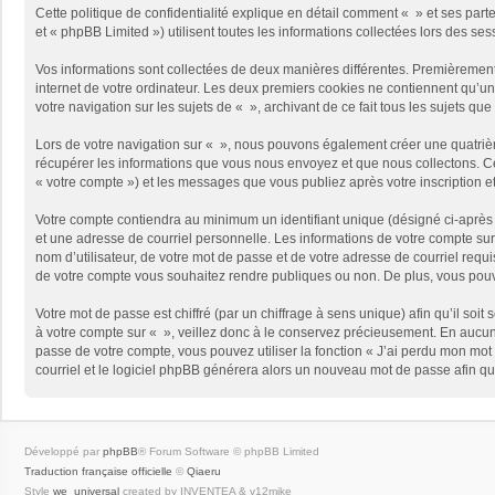
Cette politique de confidentialité explique en détail comment « » et ses part
et « phpBB Limited ») utilisent toutes les informations collectées lors des ses
Vos informations sont collectées de deux manières différentes. Premièrement,
internet de votre ordinateur. Les deux premiers cookies ne contiennent qu’un 
votre navigation sur les sujets de « », archivant de ce fait tous les sujets qu
Lors de votre navigation sur « », nous pouvons également créer une quatriè
récupérer les informations que vous nous envoyez et que nous collectons. Cec
« votre compte ») et les messages que vous publiez après votre inscription e
Votre compte contiendra au minimum un identifiant unique (désigné ci-après 
et une adresse de courriel personnelle. Les informations de votre compte sur
nom d’utilisateur, de votre mot de passe et de votre adresse de courriel requi
de votre compte vous souhaitez rendre publiques ou non. De plus, vous pouve
Votre mot de passe est chiffré (par un chiffrage à sens unique) afin qu’il so
à votre compte sur « », veillez donc à le conservez précieusement. En aucun
passe de votre compte, vous pouvez utiliser la fonction « J’ai perdu mon mot 
courriel et le logiciel phpBB générera alors un nouveau mot de passe afin qu
Développé par
phpBB
® Forum Software © phpBB Limited
Traduction française officielle
©
Qiaeru
Style
we_universal
created by INVENTEA & v12mike