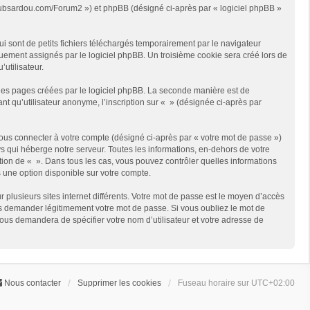
://clubsardou.com/Forum2 ») et phpBB (désigné ci-après par « logiciel phpBB »
 sont de petits fichiers téléchargés temporairement par le navigateur
quement assignés par le logiciel phpBB. Un troisième cookie sera créé lors de
’utilisateur.
les pages créées par le logiciel phpBB. La seconde manière est de
t qu’utilisateur anonyme, l’inscription sur « » (désignée ci-après par
ous connecter à votre compte (désigné ci-après par « votre mot de passe »)
s qui héberge notre serveur. Toutes les informations, en-dehors de votre
rétion de « ». Dans tous les cas, vous pouvez contrôler quelles informations
 une option disponible sur votre compte.
r plusieurs sites internet différents. Votre mot de passe est le moyen d’accès
us demander légitimement votre mot de passe. Si vous oubliez le mot de
vous demandera de spécifier votre nom d’utilisateur et votre adresse de
Nous contacter
Supprimer les cookies
Fuseau horaire sur
UTC+02:00