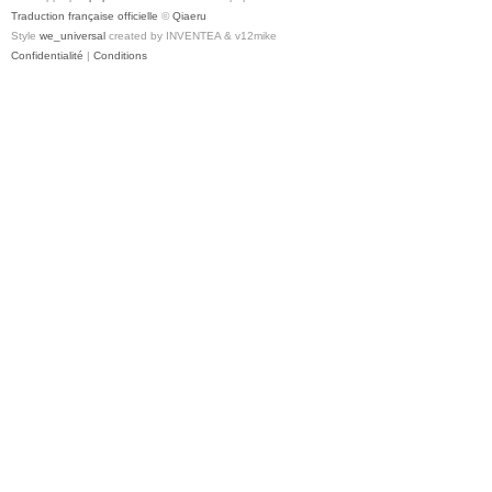
Traduction française officielle
©
Qiaeru
Style
we_universal
created by INVENTEA & v12mike
Confidentialité
|
Conditions