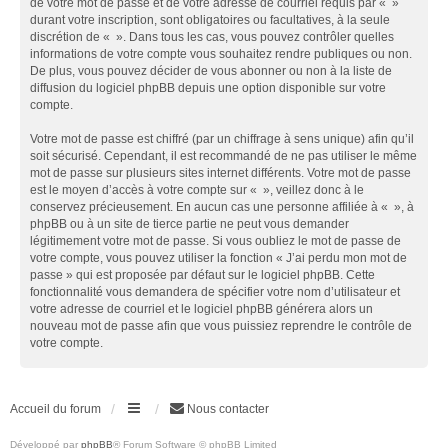
de votre mot de passe et de votre adresse de courriel requis par « »
durant votre inscription, sont obligatoires ou facultatives, à la seule
discrétion de « ». Dans tous les cas, vous pouvez contrôler quelles
informations de votre compte vous souhaitez rendre publiques ou non.
De plus, vous pouvez décider de vous abonner ou non à la liste de
diffusion du logiciel phpBB depuis une option disponible sur votre
compte.
Votre mot de passe est chiffré (par un chiffrage à sens unique) afin qu’il
soit sécurisé. Cependant, il est recommandé de ne pas utiliser le même
mot de passe sur plusieurs sites internet différents. Votre mot de passe
est le moyen d’accès à votre compte sur « », veillez donc à le
conservez précieusement. En aucun cas une personne affiliée à « », à
phpBB ou à un site de tierce partie ne peut vous demander
légitimement votre mot de passe. Si vous oubliez le mot de passe de
votre compte, vous pouvez utiliser la fonction « J’ai perdu mon mot de
passe » qui est proposée par défaut sur le logiciel phpBB. Cette
fonctionnalité vous demandera de spécifier votre nom d’utilisateur et
votre adresse de courriel et le logiciel phpBB générera alors un
nouveau mot de passe afin que vous puissiez reprendre le contrôle de
votre compte.
Accueil du forum
Nous contacter
Développé par
phpBB
® Forum Software © phpBB Limited