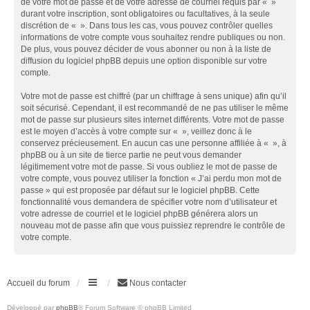
de votre mot de passe et de votre adresse de courriel requis par « »
durant votre inscription, sont obligatoires ou facultatives, à la seule
discrétion de « ». Dans tous les cas, vous pouvez contrôler quelles
informations de votre compte vous souhaitez rendre publiques ou non.
De plus, vous pouvez décider de vous abonner ou non à la liste de
diffusion du logiciel phpBB depuis une option disponible sur votre
compte.
Votre mot de passe est chiffré (par un chiffrage à sens unique) afin qu’il
soit sécurisé. Cependant, il est recommandé de ne pas utiliser le même
mot de passe sur plusieurs sites internet différents. Votre mot de passe
est le moyen d’accès à votre compte sur « », veillez donc à le
conservez précieusement. En aucun cas une personne affiliée à « », à
phpBB ou à un site de tierce partie ne peut vous demander
légitimement votre mot de passe. Si vous oubliez le mot de passe de
votre compte, vous pouvez utiliser la fonction « J’ai perdu mon mot de
passe » qui est proposée par défaut sur le logiciel phpBB. Cette
fonctionnalité vous demandera de spécifier votre nom d’utilisateur et
votre adresse de courriel et le logiciel phpBB générera alors un
nouveau mot de passe afin que vous puissiez reprendre le contrôle de
votre compte.
Accueil du forum
Nous contacter
Développé par
phpBB
® Forum Software © phpBB Limited