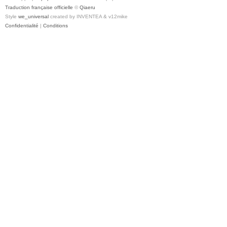
Traduction française officielle
©
Qiaeru
Style
we_universal
created by INVENTEA & v12mike
Confidentialité
|
Conditions