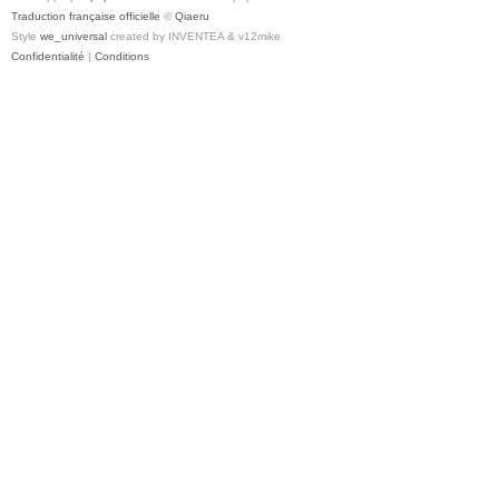
Traduction française officielle
©
Qiaeru
Style
we_universal
created by INVENTEA & v12mike
Confidentialité
|
Conditions