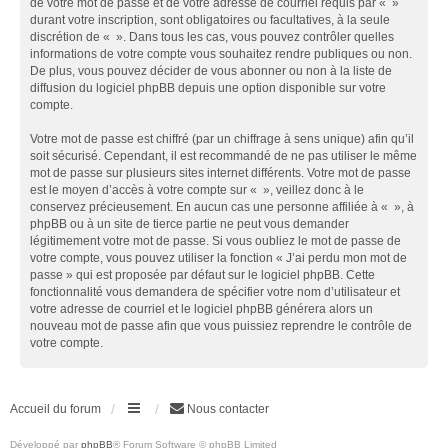
de votre mot de passe et de votre adresse de courriel requis par « »
durant votre inscription, sont obligatoires ou facultatives, à la seule
discrétion de « ». Dans tous les cas, vous pouvez contrôler quelles
informations de votre compte vous souhaitez rendre publiques ou non.
De plus, vous pouvez décider de vous abonner ou non à la liste de
diffusion du logiciel phpBB depuis une option disponible sur votre
compte.
Votre mot de passe est chiffré (par un chiffrage à sens unique) afin qu’il
soit sécurisé. Cependant, il est recommandé de ne pas utiliser le même
mot de passe sur plusieurs sites internet différents. Votre mot de passe
est le moyen d’accès à votre compte sur « », veillez donc à le
conservez précieusement. En aucun cas une personne affiliée à « », à
phpBB ou à un site de tierce partie ne peut vous demander
légitimement votre mot de passe. Si vous oubliez le mot de passe de
votre compte, vous pouvez utiliser la fonction « J’ai perdu mon mot de
passe » qui est proposée par défaut sur le logiciel phpBB. Cette
fonctionnalité vous demandera de spécifier votre nom d’utilisateur et
votre adresse de courriel et le logiciel phpBB générera alors un
nouveau mot de passe afin que vous puissiez reprendre le contrôle de
votre compte.
Accueil du forum
Nous contacter
Développé par
phpBB
® Forum Software © phpBB Limited