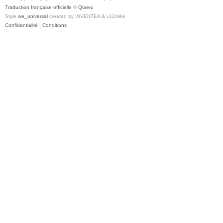
Traduction française officielle
©
Qiaeru
Style
we_universal
created by INVENTEA & v12mike
Confidentialité
|
Conditions