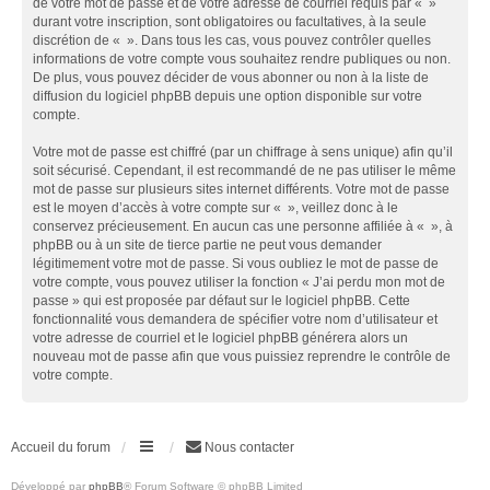
de votre mot de passe et de votre adresse de courriel requis par « »
durant votre inscription, sont obligatoires ou facultatives, à la seule
discrétion de « ». Dans tous les cas, vous pouvez contrôler quelles
informations de votre compte vous souhaitez rendre publiques ou non.
De plus, vous pouvez décider de vous abonner ou non à la liste de
diffusion du logiciel phpBB depuis une option disponible sur votre
compte.
Votre mot de passe est chiffré (par un chiffrage à sens unique) afin qu’il
soit sécurisé. Cependant, il est recommandé de ne pas utiliser le même
mot de passe sur plusieurs sites internet différents. Votre mot de passe
est le moyen d’accès à votre compte sur « », veillez donc à le
conservez précieusement. En aucun cas une personne affiliée à « », à
phpBB ou à un site de tierce partie ne peut vous demander
légitimement votre mot de passe. Si vous oubliez le mot de passe de
votre compte, vous pouvez utiliser la fonction « J’ai perdu mon mot de
passe » qui est proposée par défaut sur le logiciel phpBB. Cette
fonctionnalité vous demandera de spécifier votre nom d’utilisateur et
votre adresse de courriel et le logiciel phpBB générera alors un
nouveau mot de passe afin que vous puissiez reprendre le contrôle de
votre compte.
Accueil du forum
Nous contacter
Développé par
phpBB
® Forum Software © phpBB Limited