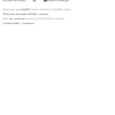
Accueil du forum
Nous contacter
Développé par
phpBB
® Forum Software © phpBB Limited
Traduction française officielle
©
Qiaeru
Style
we_universal
created by INVENTEA & v12mike
Confidentialité
|
Conditions