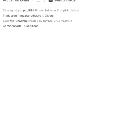
Accueil du forum
Nous contacter
Développé par
phpBB
® Forum Software © phpBB Limited
Traduction française officielle
©
Qiaeru
Style
we_universal
created by INVENTEA & v12mike
Confidentialité
|
Conditions