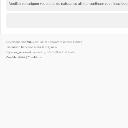
Veuillez renseigner votre date de naissance afin de continuer votre inscriptio
Développé par
phpBB
® Forum Software © phpBB Limited
Traduction française officielle
©
Qiaeru
Style
we_universal
created by INVENTEA & v12mike
Confidentialité
|
Conditions