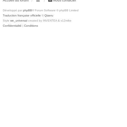
Accueil du forum
Nous contacter
Développé par
phpBB
® Forum Software © phpBB Limited
Traduction française officielle
©
Qiaeru
Style
we_universal
created by INVENTEA & v12mike
Confidentialité
|
Conditions