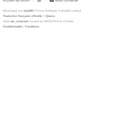
Accueil du forum
Nous contacter
Développé par
phpBB
® Forum Software © phpBB Limited
Traduction française officielle
©
Qiaeru
Style
we_universal
created by INVENTEA & v12mike
Confidentialité
|
Conditions