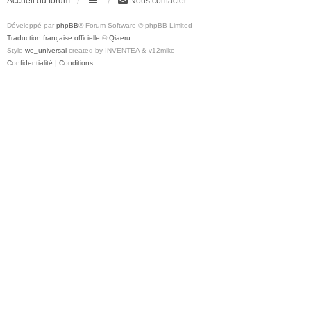
Accueil du forum
Nous contacter
Développé par
phpBB
® Forum Software © phpBB Limited
Traduction française officielle
©
Qiaeru
Style
we_universal
created by INVENTEA & v12mike
Confidentialité
|
Conditions