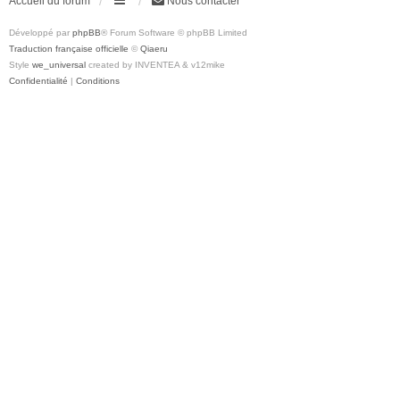
Accueil du forum
Nous contacter
Développé par
phpBB
® Forum Software © phpBB Limited
Traduction française officielle
©
Qiaeru
Style
we_universal
created by INVENTEA & v12mike
Confidentialité
|
Conditions