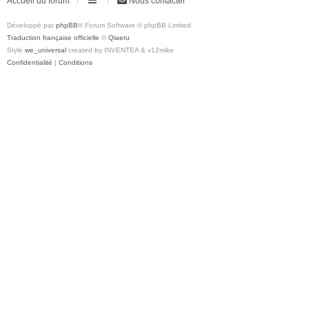
Accueil du forum
Nous contacter
Développé par
phpBB
® Forum Software © phpBB Limited
Traduction française officielle
©
Qiaeru
Style
we_universal
created by INVENTEA & v12mike
Confidentialité
|
Conditions