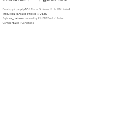
Accueil du forum
Nous contacter
Développé par
phpBB
® Forum Software © phpBB Limited
Traduction française officielle
©
Qiaeru
Style
we_universal
created by INVENTEA & v12mike
Confidentialité
|
Conditions