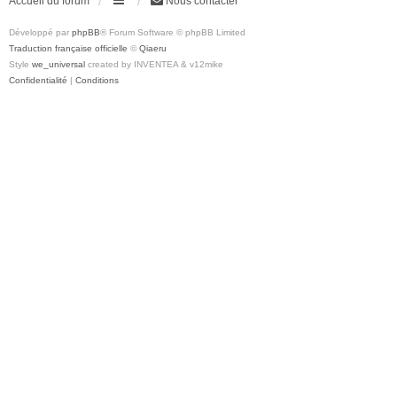
Accueil du forum
Nous contacter
Développé par
phpBB
® Forum Software © phpBB Limited
Traduction française officielle
©
Qiaeru
Style
we_universal
created by INVENTEA & v12mike
Confidentialité
|
Conditions