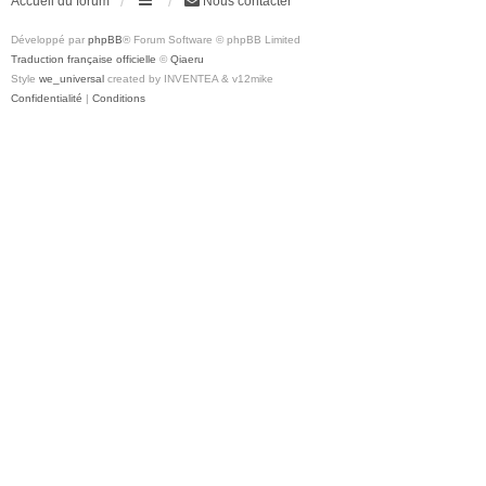
Accueil du forum
Nous contacter
Développé par
phpBB
® Forum Software © phpBB Limited
Traduction française officielle
©
Qiaeru
Style
we_universal
created by INVENTEA & v12mike
Confidentialité
|
Conditions