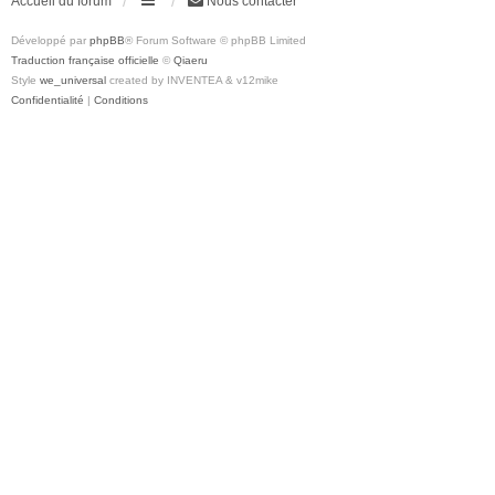
Accueil du forum
Nous contacter
Développé par
phpBB
® Forum Software © phpBB Limited
Traduction française officielle
©
Qiaeru
Style
we_universal
created by INVENTEA & v12mike
Confidentialité
|
Conditions