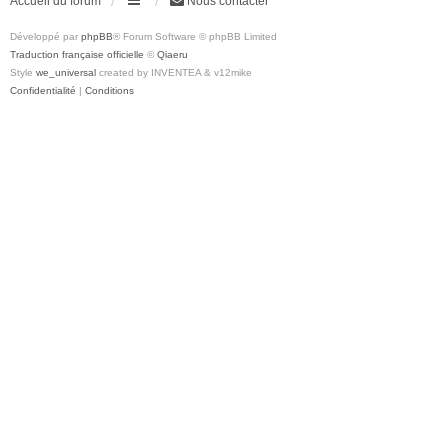
Accueil du forum
Nous contacter
Développé par
phpBB
® Forum Software © phpBB Limited
Traduction française officielle
©
Qiaeru
Style
we_universal
created by INVENTEA & v12mike
Confidentialité
|
Conditions