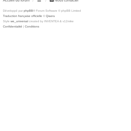
Accueil du forum
Nous contacter
Développé par
phpBB
® Forum Software © phpBB Limited
Traduction française officielle
©
Qiaeru
Style
we_universal
created by INVENTEA & v12mike
Confidentialité
|
Conditions