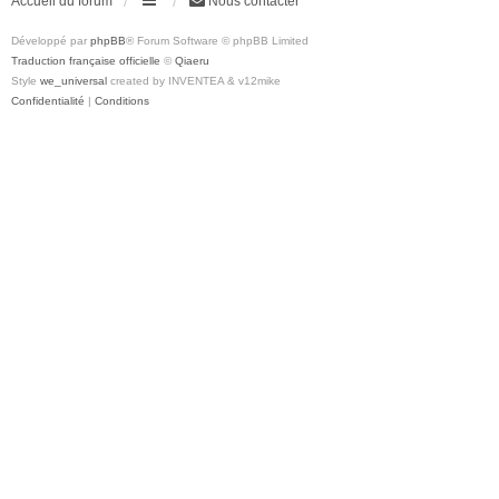
Accueil du forum
Nous contacter
Développé par
phpBB
® Forum Software © phpBB Limited
Traduction française officielle
©
Qiaeru
Style
we_universal
created by INVENTEA & v12mike
Confidentialité
|
Conditions