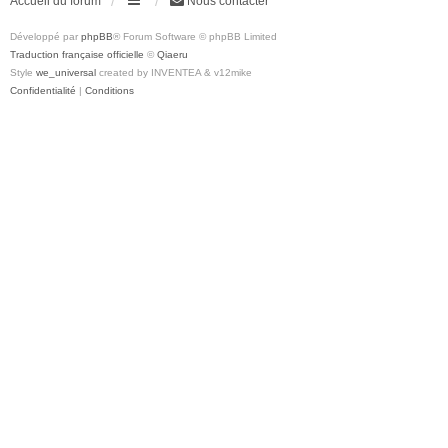
Accueil du forum
Nous contacter
Développé par
phpBB
® Forum Software © phpBB Limited
Traduction française officielle
©
Qiaeru
Style
we_universal
created by INVENTEA & v12mike
Confidentialité
|
Conditions