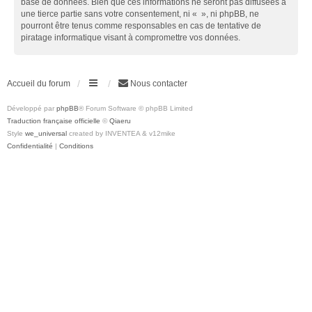
base de données. Bien que ces informations ne seront pas diffusées à
une tierce partie sans votre consentement, ni « », ni phpBB, ne
pourront être tenus comme responsables en cas de tentative de
piratage informatique visant à compromettre vos données.
Accueil du forum
Nous contacter
Développé par
phpBB
® Forum Software © phpBB Limited
Traduction française officielle
©
Qiaeru
Style
we_universal
created by INVENTEA & v12mike
Confidentialité
|
Conditions