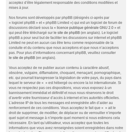
acceptez d’être légalement responsable des conditions modifiées et
mises à jour.
Nos forums sont développés par phpBB (désignés ci-après par
« logiciel phpBB » et « phpBB Limited ») qui est un logiciel de forum de
discussions déclaré sous la «
licence publique générale GNU 2.0
» et
qui peut être téléchargé sur
le site de phpBB
(en anglais). Le logiciel
phpBB a pour seul but de faciliter les discussions sur internet et phpBB
Limited ne peut en aucun cas être tenu comme responsable de la
conduite et du contenu que nous acceptons et que nous n’acceptons
pas. Pour plus d’informations concernant phpBB, veuillez consulter
le site de phpBB
(en anglais).
Vous acceptez de ne publier aucun contenu à caractère abusif,
obscène, vulgaire, diffamatoire, choquant, menaçant, pornographique,
etc. qui pourrait transgresser la législation de votre pays, du pays dans
lequel le serveur de « » est hébergé ou encore la loi internationale. Si
vous ne respectez pas ces dispositions, vous vous exposez à un
bannissement immédiat et définitif et nous nous réservons le droit
d’avertir votre fournisseur d’accès à internet et les autorités officielles.
L’adresse IP de tous les messages est enregistrée afin d’aider au
renforcement de ces conditions. Vous acceptez le fait que « » ait le
droit de supprimer, de modifier, de déplacer ou de verrouiller n’importe
quel sujet et message à n’importe quel moment si nous estimons cela
nécessaire. En tant qu’utilisateur, vous acceptez que toutes les
informations que vous avez renseignées soient enregistrées dans notre