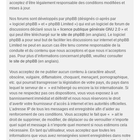
acceptez d’être légalement responsable des conditions modifiées et
mises à jour.
Nos forums sont développés par phpBB (désignés ci-après par
« logiciel phpBB » et « phpBB Limited ») qui est un logiciel de forum de
discussions déclaré sous la «
licence publique générale GNU 2.0
» et
qui peut être téléchargé sur
le site de phpBB
(en anglais). Le logiciel
phpBB a pour seul but de faciliter les discussions sur internet et phpBB
Limited ne peut en aucun cas être tenu comme responsable de la
conduite et du contenu que nous acceptons et que nous n’acceptons
pas. Pour plus d’informations concernant phpBB, veuillez consulter
le site de phpBB
(en anglais).
Vous acceptez de ne publier aucun contenu à caractère abusif,
obscène, vulgaire, diffamatoire, choquant, menaçant, pornographique,
etc. qui pourrait transgresser la législation de votre pays, du pays dans
lequel le serveur de « » est hébergé ou encore la loi internationale. Si
vous ne respectez pas ces dispositions, vous vous exposez à un
bannissement immédiat et définitif et nous nous réservons le droit
d’avertir votre fournisseur d’accès à internet et les autorités officielles.
L’adresse IP de tous les messages est enregistrée afin d’aider au
renforcement de ces conditions. Vous acceptez le fait que « » ait le
droit de supprimer, de modifier, de déplacer ou de verrouiller n’importe
quel sujet et message à n’importe quel moment si nous estimons cela
nécessaire. En tant qu’utilisateur, vous acceptez que toutes les
informations que vous avez renseignées soient enregistrées dans notre