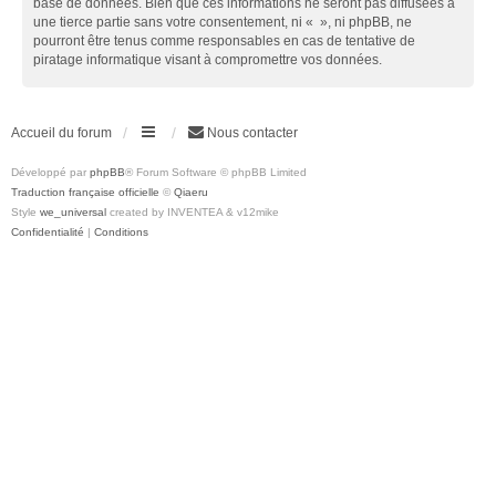
base de données. Bien que ces informations ne seront pas diffusées à
une tierce partie sans votre consentement, ni « », ni phpBB, ne
pourront être tenus comme responsables en cas de tentative de
piratage informatique visant à compromettre vos données.
Accueil du forum
Nous contacter
Développé par
phpBB
® Forum Software © phpBB Limited
Traduction française officielle
©
Qiaeru
Style
we_universal
created by INVENTEA & v12mike
Confidentialité
|
Conditions