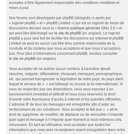
acceptez d’être légalement responsable des conditions modifiées et
mises à jour.
Nos forums sont développés par phpBB (désignés ci-après par
« logiciel phpBB » et « phpBB Limited ») qui est un logiciel de forum de
discussions déclaré sous la «
licence publique générale GNU 2.0
» et
qui peut être téléchargé sur
le site de phpBB
(en anglais). Le logiciel
phpBB a pour seul but de faciliter les discussions sur internet et phpBB
Limited ne peut en aucun cas être tenu comme responsable de la
conduite et du contenu que nous acceptons et que nous n’acceptons
pas. Pour plus d’informations concernant phpBB, veuillez consulter
le site de phpBB
(en anglais).
Vous acceptez de ne publier aucun contenu à caractère abusif,
obscène, vulgaire, diffamatoire, choquant, menaçant, pornographique,
etc. qui pourrait transgresser la législation de votre pays, du pays dans
lequel le serveur de « » est hébergé ou encore la loi internationale. Si
vous ne respectez pas ces dispositions, vous vous exposez à un
bannissement immédiat et définitif et nous nous réservons le droit
d’avertir votre fournisseur d’accès à internet et les autorités officielles.
L’adresse IP de tous les messages est enregistrée afin d’aider au
renforcement de ces conditions. Vous acceptez le fait que « » ait le
droit de supprimer, de modifier, de déplacer ou de verrouiller n’importe
quel sujet et message à n’importe quel moment si nous estimons cela
nécessaire. En tant qu’utilisateur, vous acceptez que toutes les
informations que vous avez renseignées soient enregistrées dans notre