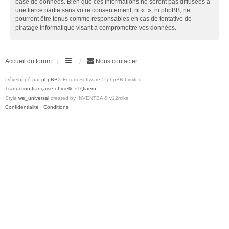
base de données. Bien que ces informations ne seront pas diffusées à
une tierce partie sans votre consentement, ni « », ni phpBB, ne
pourront être tenus comme responsables en cas de tentative de
piratage informatique visant à compromettre vos données.
Accueil du forum
Nous contacter
Développé par
phpBB
® Forum Software © phpBB Limited
Traduction française officielle
©
Qiaeru
Style
we_universal
created by INVENTEA & v12mike
Confidentialité
|
Conditions