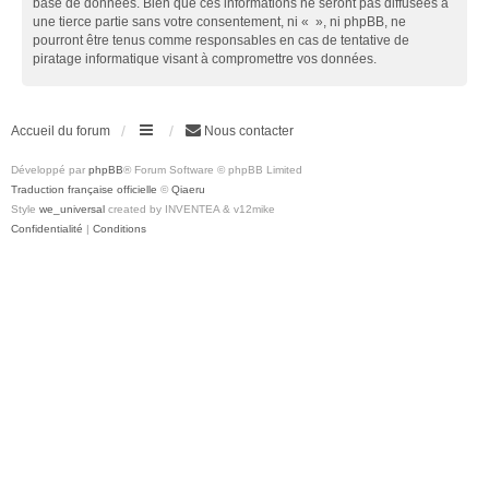
base de données. Bien que ces informations ne seront pas diffusées à
une tierce partie sans votre consentement, ni « », ni phpBB, ne
pourront être tenus comme responsables en cas de tentative de
piratage informatique visant à compromettre vos données.
Accueil du forum
Nous contacter
Développé par
phpBB
® Forum Software © phpBB Limited
Traduction française officielle
©
Qiaeru
Style
we_universal
created by INVENTEA & v12mike
Confidentialité
|
Conditions