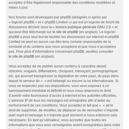
acceptez d’être légalement responsable des conditions modifiées et
mises à jour.
Nos forums sont développés par phpBB (désignés ci-après par
« logiciel phpBB » et « phpBB Limited ») qui est un logiciel de forum de
discussions déclaré sous la «
licence publique générale GNU 2.0
» et
qui peut être téléchargé sur
le site de phpBB
(en anglais). Le logiciel
phpBB a pour seul but de faciliter les discussions sur internet et phpBB
Limited ne peut en aucun cas être tenu comme responsable de la
conduite et du contenu que nous acceptons et que nous n’acceptons
pas. Pour plus d’informations concernant phpBB, veuillez consulter
le site de phpBB
(en anglais).
Vous acceptez de ne publier aucun contenu à caractère abusif,
obscène, vulgaire, diffamatoire, choquant, menaçant, pornographique,
etc. qui pourrait transgresser la législation de votre pays, du pays dans
lequel le serveur de « » est hébergé ou encore la loi internationale. Si
vous ne respectez pas ces dispositions, vous vous exposez à un
bannissement immédiat et définitif et nous nous réservons le droit
d’avertir votre fournisseur d’accès à internet et les autorités officielles.
L’adresse IP de tous les messages est enregistrée afin d’aider au
renforcement de ces conditions. Vous acceptez le fait que « » ait le
droit de supprimer, de modifier, de déplacer ou de verrouiller n’importe
quel sujet et message à n’importe quel moment si nous estimons cela
nécessaire. En tant qu’utilisateur, vous acceptez que toutes les
informations que vous avez renseignées soient enregistrées dans notre