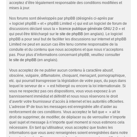
acceptez d’être légalement responsable des conditions modifiées et
mises à jour.
Nos forums sont développés par phpBB (désignés ci-après par
« logiciel phpBB » et « phpBB Limited ») qui est un logiciel de forum de
discussions déclaré sous la «
licence publique générale GNU 2.0
» et
qui peut être téléchargé sur
le site de phpBB
(en anglais). Le logiciel
phpBB a pour seul but de faciliter les discussions sur internet et phpBB
Limited ne peut en aucun cas être tenu comme responsable de la
conduite et du contenu que nous acceptons et que nous n’acceptons
pas. Pour plus d’informations concernant phpBB, veuillez consulter
le site de phpBB
(en anglais).
Vous acceptez de ne publier aucun contenu à caractère abusif,
obscène, vulgaire, diffamatoire, choquant, menaçant, pornographique,
etc. qui pourrait transgresser la législation de votre pays, du pays dans
lequel le serveur de « » est hébergé ou encore la loi internationale. Si
vous ne respectez pas ces dispositions, vous vous exposez à un
bannissement immédiat et définitif et nous nous réservons le droit
d’avertir votre fournisseur d’accès à internet et les autorités officielles.
L’adresse IP de tous les messages est enregistrée afin d’aider au
renforcement de ces conditions. Vous acceptez le fait que « » ait le
droit de supprimer, de modifier, de déplacer ou de verrouiller n’importe
quel sujet et message à n’importe quel moment si nous estimons cela
nécessaire. En tant qu’utilisateur, vous acceptez que toutes les
informations que vous avez renseignées soient enregistrées dans notre