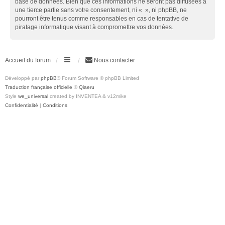
base de données. Bien que ces informations ne seront pas diffusées à
une tierce partie sans votre consentement, ni « », ni phpBB, ne
pourront être tenus comme responsables en cas de tentative de
piratage informatique visant à compromettre vos données.
Accueil du forum
Nous contacter
Développé par
phpBB
® Forum Software © phpBB Limited
Traduction française officielle
©
Qiaeru
Style
we_universal
created by INVENTEA & v12mike
Confidentialité
|
Conditions