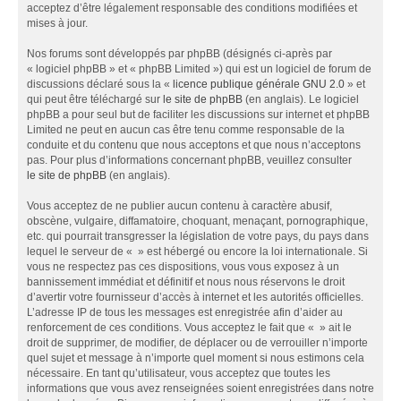
acceptez d’être légalement responsable des conditions modifiées et
mises à jour.
Nos forums sont développés par phpBB (désignés ci-après par
« logiciel phpBB » et « phpBB Limited ») qui est un logiciel de forum de
discussions déclaré sous la «
licence publique générale GNU 2.0
» et
qui peut être téléchargé sur
le site de phpBB
(en anglais). Le logiciel
phpBB a pour seul but de faciliter les discussions sur internet et phpBB
Limited ne peut en aucun cas être tenu comme responsable de la
conduite et du contenu que nous acceptons et que nous n’acceptons
pas. Pour plus d’informations concernant phpBB, veuillez consulter
le site de phpBB
(en anglais).
Vous acceptez de ne publier aucun contenu à caractère abusif,
obscène, vulgaire, diffamatoire, choquant, menaçant, pornographique,
etc. qui pourrait transgresser la législation de votre pays, du pays dans
lequel le serveur de « » est hébergé ou encore la loi internationale. Si
vous ne respectez pas ces dispositions, vous vous exposez à un
bannissement immédiat et définitif et nous nous réservons le droit
d’avertir votre fournisseur d’accès à internet et les autorités officielles.
L’adresse IP de tous les messages est enregistrée afin d’aider au
renforcement de ces conditions. Vous acceptez le fait que « » ait le
droit de supprimer, de modifier, de déplacer ou de verrouiller n’importe
quel sujet et message à n’importe quel moment si nous estimons cela
nécessaire. En tant qu’utilisateur, vous acceptez que toutes les
informations que vous avez renseignées soient enregistrées dans notre