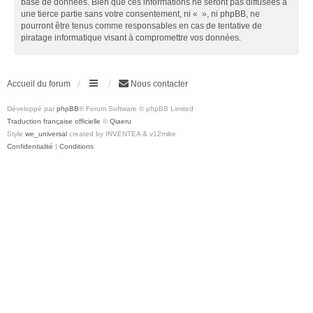
base de données. Bien que ces informations ne seront pas diffusées à
une tierce partie sans votre consentement, ni « », ni phpBB, ne
pourront être tenus comme responsables en cas de tentative de
piratage informatique visant à compromettre vos données.
Accueil du forum
Nous contacter
Développé par
phpBB
® Forum Software © phpBB Limited
Traduction française officielle
©
Qiaeru
Style
we_universal
created by INVENTEA & v12mike
Confidentialité
|
Conditions