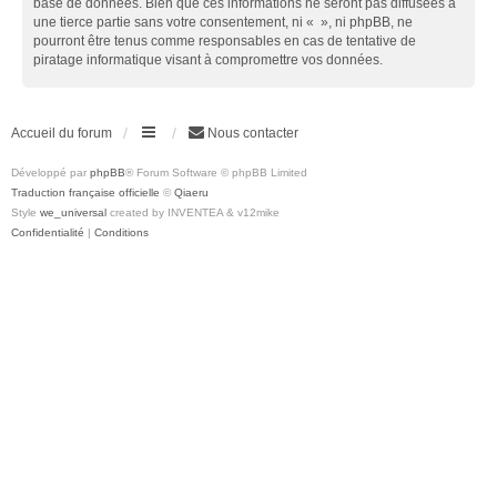
base de données. Bien que ces informations ne seront pas diffusées à
une tierce partie sans votre consentement, ni « », ni phpBB, ne
pourront être tenus comme responsables en cas de tentative de
piratage informatique visant à compromettre vos données.
Accueil du forum
Nous contacter
Développé par
phpBB
® Forum Software © phpBB Limited
Traduction française officielle
©
Qiaeru
Style
we_universal
created by INVENTEA & v12mike
Confidentialité
|
Conditions