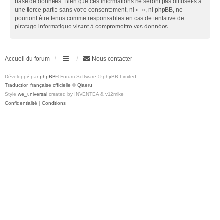
base de données. Bien que ces informations ne seront pas diffusées à
une tierce partie sans votre consentement, ni « », ni phpBB, ne
pourront être tenus comme responsables en cas de tentative de
piratage informatique visant à compromettre vos données.
Accueil du forum
Nous contacter
Développé par
phpBB
® Forum Software © phpBB Limited
Traduction française officielle
©
Qiaeru
Style
we_universal
created by INVENTEA & v12mike
Confidentialité
|
Conditions