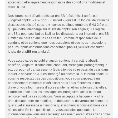
acceptez d’être légalement responsable des conditions modifiées et
mises à jour.
Nos forums sont développés par phpBB (désignés ci-après par
« logiciel phpBB » et « phpBB Limited ») qui est un logiciel de forum de
discussions déclaré sous la «
licence publique générale GNU 2.0
» et
qui peut être téléchargé sur
le site de phpBB
(en anglais). Le logiciel
phpBB a pour seul but de faciliter les discussions sur internet et phpBB
Limited ne peut en aucun cas être tenu comme responsable de la
conduite et du contenu que nous acceptons et que nous n’acceptons
pas. Pour plus d’informations concernant phpBB, veuillez consulter
le site de phpBB
(en anglais).
Vous acceptez de ne publier aucun contenu à caractère abusif,
obscène, vulgaire, diffamatoire, choquant, menaçant, pornographique,
etc. qui pourrait transgresser la législation de votre pays, du pays dans
lequel le serveur de « » est hébergé ou encore la loi internationale. Si
vous ne respectez pas ces dispositions, vous vous exposez à un
bannissement immédiat et définitif et nous nous réservons le droit
d’avertir votre fournisseur d’accès à internet et les autorités officielles.
L’adresse IP de tous les messages est enregistrée afin d’aider au
renforcement de ces conditions. Vous acceptez le fait que « » ait le
droit de supprimer, de modifier, de déplacer ou de verrouiller n’importe
quel sujet et message à n’importe quel moment si nous estimons cela
nécessaire. En tant qu’utilisateur, vous acceptez que toutes les
informations que vous avez renseignées soient enregistrées dans notre