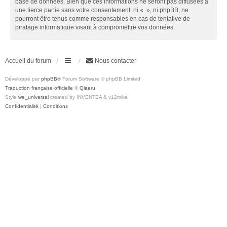
base de données. Bien que ces informations ne seront pas diffusées à
une tierce partie sans votre consentement, ni « », ni phpBB, ne
pourront être tenus comme responsables en cas de tentative de
piratage informatique visant à compromettre vos données.
Accueil du forum
Nous contacter
Développé par
phpBB
® Forum Software © phpBB Limited
Traduction française officielle
©
Qiaeru
Style
we_universal
created by INVENTEA & v12mike
Confidentialité
|
Conditions