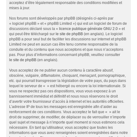
acceptez d’être légalement responsable des conditions modifiées et
mises à jour.
Nos forums sont développés par phpBB (désignés ci-après par
« logiciel phpBB » et « phpBB Limited ») qui est un logiciel de forum de
discussions déclaré sous la «
licence publique générale GNU 2.0
» et
qui peut être téléchargé sur
le site de phpBB
(en anglais). Le logiciel
phpBB a pour seul but de faciliter les discussions sur internet et phpBB
Limited ne peut en aucun cas être tenu comme responsable de la
conduite et du contenu que nous acceptons et que nous n’acceptons
pas. Pour plus d’informations concernant phpBB, veuillez consulter
le site de phpBB
(en anglais).
Vous acceptez de ne publier aucun contenu à caractère abusif,
obscène, vulgaire, diffamatoire, choquant, menaçant, pornographique,
etc. qui pourrait transgresser la législation de votre pays, du pays dans
lequel le serveur de « » est hébergé ou encore la loi internationale. Si
vous ne respectez pas ces dispositions, vous vous exposez à un
bannissement immédiat et définitif et nous nous réservons le droit
d’avertir votre fournisseur d’accès à internet et les autorités officielles.
L’adresse IP de tous les messages est enregistrée afin d’aider au
renforcement de ces conditions. Vous acceptez le fait que « » ait le
droit de supprimer, de modifier, de déplacer ou de verrouiller n’importe
quel sujet et message à n’importe quel moment si nous estimons cela
nécessaire. En tant qu’utilisateur, vous acceptez que toutes les
informations que vous avez renseignées soient enregistrées dans notre