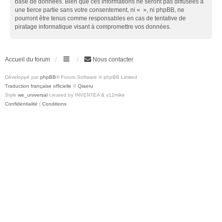
base de données. Bien que ces informations ne seront pas diffusées à
une tierce partie sans votre consentement, ni « », ni phpBB, ne
pourront être tenus comme responsables en cas de tentative de
piratage informatique visant à compromettre vos données.
Accueil du forum
Nous contacter
Développé par
phpBB
® Forum Software © phpBB Limited
Traduction française officielle
©
Qiaeru
Style
we_universal
created by INVENTEA & v12mike
Confidentialité
|
Conditions