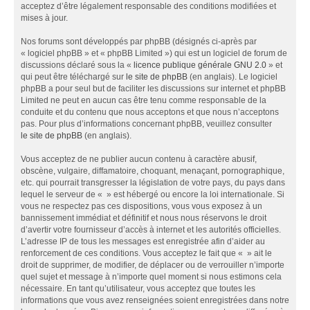
acceptez d’être légalement responsable des conditions modifiées et
mises à jour.
Nos forums sont développés par phpBB (désignés ci-après par
« logiciel phpBB » et « phpBB Limited ») qui est un logiciel de forum de
discussions déclaré sous la «
licence publique générale GNU 2.0
» et
qui peut être téléchargé sur
le site de phpBB
(en anglais). Le logiciel
phpBB a pour seul but de faciliter les discussions sur internet et phpBB
Limited ne peut en aucun cas être tenu comme responsable de la
conduite et du contenu que nous acceptons et que nous n’acceptons
pas. Pour plus d’informations concernant phpBB, veuillez consulter
le site de phpBB
(en anglais).
Vous acceptez de ne publier aucun contenu à caractère abusif,
obscène, vulgaire, diffamatoire, choquant, menaçant, pornographique,
etc. qui pourrait transgresser la législation de votre pays, du pays dans
lequel le serveur de « » est hébergé ou encore la loi internationale. Si
vous ne respectez pas ces dispositions, vous vous exposez à un
bannissement immédiat et définitif et nous nous réservons le droit
d’avertir votre fournisseur d’accès à internet et les autorités officielles.
L’adresse IP de tous les messages est enregistrée afin d’aider au
renforcement de ces conditions. Vous acceptez le fait que « » ait le
droit de supprimer, de modifier, de déplacer ou de verrouiller n’importe
quel sujet et message à n’importe quel moment si nous estimons cela
nécessaire. En tant qu’utilisateur, vous acceptez que toutes les
informations que vous avez renseignées soient enregistrées dans notre