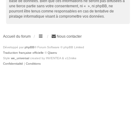
base de données. Bien que ces informations ne seront pas diffusées à
une tierce partie sans votre consentement, ni « », ni phpBB, ne
pourront être tenus comme responsables en cas de tentative de
piratage informatique visant à compromettre vos données.
Accueil du forum
Nous contacter
Développé par
phpBB
® Forum Software © phpBB Limited
Traduction française officielle
©
Qiaeru
Style
we_universal
created by INVENTEA & v12mike
Confidentialité
|
Conditions