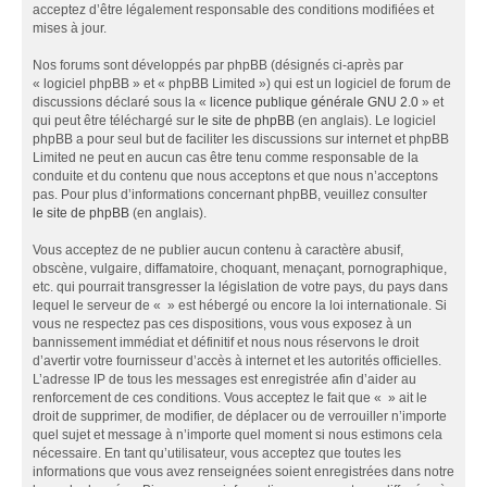
acceptez d’être légalement responsable des conditions modifiées et
mises à jour.
Nos forums sont développés par phpBB (désignés ci-après par
« logiciel phpBB » et « phpBB Limited ») qui est un logiciel de forum de
discussions déclaré sous la «
licence publique générale GNU 2.0
» et
qui peut être téléchargé sur
le site de phpBB
(en anglais). Le logiciel
phpBB a pour seul but de faciliter les discussions sur internet et phpBB
Limited ne peut en aucun cas être tenu comme responsable de la
conduite et du contenu que nous acceptons et que nous n’acceptons
pas. Pour plus d’informations concernant phpBB, veuillez consulter
le site de phpBB
(en anglais).
Vous acceptez de ne publier aucun contenu à caractère abusif,
obscène, vulgaire, diffamatoire, choquant, menaçant, pornographique,
etc. qui pourrait transgresser la législation de votre pays, du pays dans
lequel le serveur de « » est hébergé ou encore la loi internationale. Si
vous ne respectez pas ces dispositions, vous vous exposez à un
bannissement immédiat et définitif et nous nous réservons le droit
d’avertir votre fournisseur d’accès à internet et les autorités officielles.
L’adresse IP de tous les messages est enregistrée afin d’aider au
renforcement de ces conditions. Vous acceptez le fait que « » ait le
droit de supprimer, de modifier, de déplacer ou de verrouiller n’importe
quel sujet et message à n’importe quel moment si nous estimons cela
nécessaire. En tant qu’utilisateur, vous acceptez que toutes les
informations que vous avez renseignées soient enregistrées dans notre