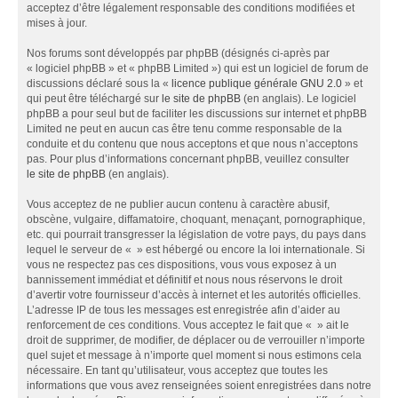
acceptez d’être légalement responsable des conditions modifiées et
mises à jour.
Nos forums sont développés par phpBB (désignés ci-après par
« logiciel phpBB » et « phpBB Limited ») qui est un logiciel de forum de
discussions déclaré sous la «
licence publique générale GNU 2.0
» et
qui peut être téléchargé sur
le site de phpBB
(en anglais). Le logiciel
phpBB a pour seul but de faciliter les discussions sur internet et phpBB
Limited ne peut en aucun cas être tenu comme responsable de la
conduite et du contenu que nous acceptons et que nous n’acceptons
pas. Pour plus d’informations concernant phpBB, veuillez consulter
le site de phpBB
(en anglais).
Vous acceptez de ne publier aucun contenu à caractère abusif,
obscène, vulgaire, diffamatoire, choquant, menaçant, pornographique,
etc. qui pourrait transgresser la législation de votre pays, du pays dans
lequel le serveur de « » est hébergé ou encore la loi internationale. Si
vous ne respectez pas ces dispositions, vous vous exposez à un
bannissement immédiat et définitif et nous nous réservons le droit
d’avertir votre fournisseur d’accès à internet et les autorités officielles.
L’adresse IP de tous les messages est enregistrée afin d’aider au
renforcement de ces conditions. Vous acceptez le fait que « » ait le
droit de supprimer, de modifier, de déplacer ou de verrouiller n’importe
quel sujet et message à n’importe quel moment si nous estimons cela
nécessaire. En tant qu’utilisateur, vous acceptez que toutes les
informations que vous avez renseignées soient enregistrées dans notre