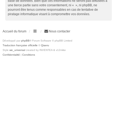
base de données. Bien que ces informations ne seront pas diffusées à
une tierce partie sans votre consentement, ni « », ni phpBB, ne
pourront être tenus comme responsables en cas de tentative de
piratage informatique visant à compromettre vos données.
Accueil du forum
Nous contacter
Développé par
phpBB
® Forum Software © phpBB Limited
Traduction française officielle
©
Qiaeru
Style
we_universal
created by INVENTEA & v12mike
Confidentialité
|
Conditions