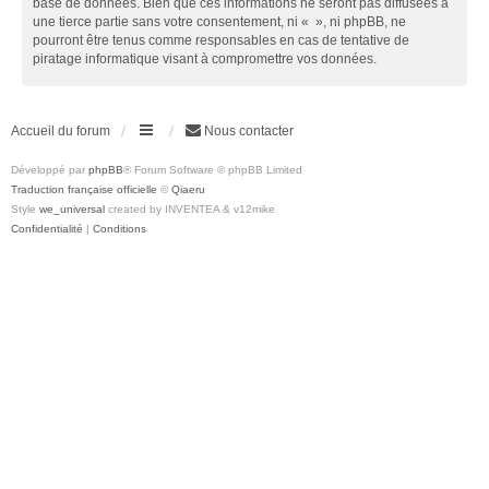
base de données. Bien que ces informations ne seront pas diffusées à
une tierce partie sans votre consentement, ni « », ni phpBB, ne
pourront être tenus comme responsables en cas de tentative de
piratage informatique visant à compromettre vos données.
Accueil du forum
Nous contacter
Développé par
phpBB
® Forum Software © phpBB Limited
Traduction française officielle
©
Qiaeru
Style
we_universal
created by INVENTEA & v12mike
Confidentialité
|
Conditions