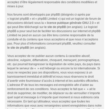
acceptez d’être légalement responsable des conditions modifiées et
mises à jour.
Nos forums sont développés par phpBB (désignés ci-après par
« logiciel phpBB » et « phpBB Limited ») qui est un logiciel de forum de
discussions déclaré sous la «
licence publique générale GNU 2.0
» et
qui peut être téléchargé sur
le site de phpBB
(en anglais). Le logiciel
phpBB a pour seul but de faciliter les discussions sur internet et phpBB
Limited ne peut en aucun cas être tenu comme responsable de la
conduite et du contenu que nous acceptons et que nous n’acceptons
pas. Pour plus d’informations concernant phpBB, veuillez consulter
le site de phpBB
(en anglais).
Vous acceptez de ne publier aucun contenu à caractère abusif,
obscène, vulgaire, diffamatoire, choquant, menaçant, pornographique,
etc. qui pourrait transgresser la législation de votre pays, du pays dans
lequel le serveur de « » est hébergé ou encore la loi internationale. Si
vous ne respectez pas ces dispositions, vous vous exposez à un
bannissement immédiat et définitif et nous nous réservons le droit
d’avertir votre fournisseur d’accès à internet et les autorités officielles.
L’adresse IP de tous les messages est enregistrée afin d’aider au
renforcement de ces conditions. Vous acceptez le fait que « » ait le
droit de supprimer, de modifier, de déplacer ou de verrouiller n’importe
quel sujet et message à n’importe quel moment si nous estimons cela
nécessaire. En tant qu’utilisateur, vous acceptez que toutes les
informations que vous avez renseignées soient enregistrées dans notre