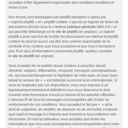
acceptez d’être légalement responsable des conditions modifiées et
mises à jour.
Nos forums sont développés par phpBB (désignés ci-après par
« logiciel phpBB » et « phpBB Limited ») qui est un logiciel de forum de
discussions déclaré sous la «
licence publique générale GNU 2.0
» et
qui peut être téléchargé sur
le site de phpBB
(en anglais). Le logiciel
phpBB a pour seul but de faciliter les discussions sur internet et phpBB
Limited ne peut en aucun cas être tenu comme responsable de la
conduite et du contenu que nous acceptons et que nous n’acceptons
pas. Pour plus d’informations concernant phpBB, veuillez consulter
le site de phpBB
(en anglais).
Vous acceptez de ne publier aucun contenu à caractère abusif,
obscène, vulgaire, diffamatoire, choquant, menaçant, pornographique,
etc. qui pourrait transgresser la législation de votre pays, du pays dans
lequel le serveur de « » est hébergé ou encore la loi internationale. Si
vous ne respectez pas ces dispositions, vous vous exposez à un
bannissement immédiat et définitif et nous nous réservons le droit
d’avertir votre fournisseur d’accès à internet et les autorités officielles.
L’adresse IP de tous les messages est enregistrée afin d’aider au
renforcement de ces conditions. Vous acceptez le fait que « » ait le
droit de supprimer, de modifier, de déplacer ou de verrouiller n’importe
quel sujet et message à n’importe quel moment si nous estimons cela
nécessaire. En tant qu’utilisateur, vous acceptez que toutes les
informations que vous avez renseignées soient enregistrées dans notre