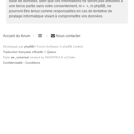
base de données. Bien que ces informations ne seront pas diffusées à
une tierce partie sans votre consentement, ni « », ni phpBB, ne
pourront être tenus comme responsables en cas de tentative de
piratage informatique visant à compromettre vos données.
Accueil du forum
Nous contacter
Développé par
phpBB
® Forum Software © phpBB Limited
Traduction française officielle
©
Qiaeru
Style
we_universal
created by INVENTEA & v12mike
Confidentialité
|
Conditions