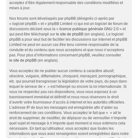
acceptez d’être légalement responsable des conditions modifiées et
mises à jour.
Nos forums sont développés par phpBB (désignés ci-après par
« logiciel phpBB » et « phpBB Limited ») qui est un logiciel de forum de
discussions déclaré sous la «
licence publique générale GNU 2.0
» et
qui peut être téléchargé sur
le site de phpBB
(en anglais). Le logiciel
phpBB a pour seul but de faciliter les discussions sur internet et phpBB
Limited ne peut en aucun cas être tenu comme responsable de la
conduite et du contenu que nous acceptons et que nous n’acceptons
pas. Pour plus d’informations concernant phpBB, veuillez consulter
le site de phpBB
(en anglais).
Vous acceptez de ne publier aucun contenu à caractère abusif,
obscène, vulgaire, diffamatoire, choquant, menaçant, pornographique,
etc. qui pourrait transgresser la législation de votre pays, du pays dans
lequel le serveur de « » est hébergé ou encore la loi internationale. Si
vous ne respectez pas ces dispositions, vous vous exposez à un
bannissement immédiat et définitif et nous nous réservons le droit
d’avertir votre fournisseur d’accès à internet et les autorités officielles.
L’adresse IP de tous les messages est enregistrée afin d’aider au
renforcement de ces conditions. Vous acceptez le fait que « » ait le
droit de supprimer, de modifier, de déplacer ou de verrouiller n’importe
quel sujet et message à n’importe quel moment si nous estimons cela
nécessaire. En tant qu’utilisateur, vous acceptez que toutes les
informations que vous avez renseignées soient enregistrées dans notre