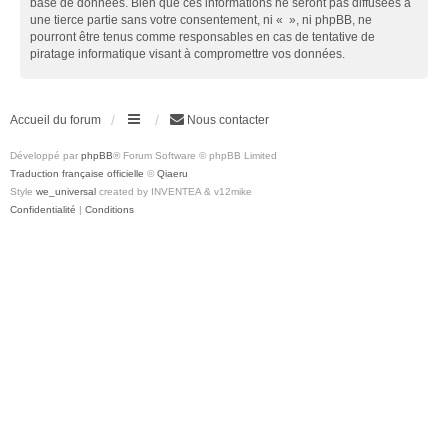
base de données. Bien que ces informations ne seront pas diffusées à
une tierce partie sans votre consentement, ni « », ni phpBB, ne
pourront être tenus comme responsables en cas de tentative de
piratage informatique visant à compromettre vos données.
Accueil du forum
Nous contacter
Développé par
phpBB
® Forum Software © phpBB Limited
Traduction française officielle
©
Qiaeru
Style
we_universal
created by INVENTEA & v12mike
Confidentialité
|
Conditions