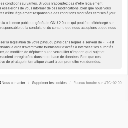
des conditions suivantes. Si vous n’acceptez pas d’être légalement
us essaierons de vous informer de ces modifications, bien que nous vous
ptez d’être légalement responsable des conditions modifiées et mises à jour.
s la «
licence publique générale GNU 2.0
» et qui peut être téléchargé sur
me responsable de la conduite et du contenu que nous acceptons et que nous
er la législation de votre pays, du pays dans lequel le serveur de « » est
ns le droit d’avertir votre fournisseur d’accès à internet et les autorités
er, de modifier, de déplacer ou de verrouiller n’importe quel sujet et
ées soient enregistrées dans notre base de données. Bien que ces
ative de piratage informatique visant à compromettre vos données.
Nous contacter
Supprimer les cookies
Fuseau horaire sur
UTC+02:00