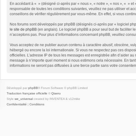
En accédant à « » (désigné ci-après par « nous », « notre », « nos », « » e
responsable de toutes les conditions suivantes, veuillez ne pas utiliser et
conseillons de vérifier régulièrement par vous-même. En effet, si vous conti
Nos forums sont développés par phpBB (désignés ci-après par « logiciel phpB
le site de phpBB
(en anglais). Le logiciel phpBB a pour seul but de facilite
n’acceptons pas. Pour plus d’informations concernant phpBB, veuillez consu
Vous acceptez de ne publier aucun contenu à caractère abusif, obscène, vulga
hébergé ou encore la loi internationale. Si vous ne respectez pas ces disposit
officielles. L’adresse IP de tous les messages est enregistrée afin d’aider au 
message à n’importe quel moment si nous estimons cela nécessaire. En tant 
informations ne seront pas diffusées à une tierce partie sans votre consent
Développé par
phpBB
® Forum Software © phpBB Limited
Traduction française officielle
©
Qiaeru
Style
we_universal
created by INVENTEA & v12mike
Confidentialité
|
Conditions