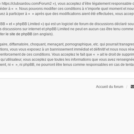
t « https://clubsardou.com/Forum2 »), vous acceptez d’être légalement responsable 
 accéder à « ». Nous pouvons modifier ces conditions à n’importe quel moment et no
nuez à participer à « » après que des modifications aient été effectuées, vous acce
B » et « phpBB Limited ») qui est un logiciel de forum de discussions déclaré sou
r les discussions sur internet et phpBB Limited ne peut en aucun cas être tenu com
lter
le site de phpBB
(en anglais).
ire, diffamatoire, choquant, menaçant, pornographique, etc. qui pourrait transgress
ions, vous vous exposez à un bannissement immédiat et définitif et nous nous réservo
renforcement de ces conditions. Vous acceptez le fait que « » ait le droit de supprim
qu’utilisateur, vous acceptez que toutes les informations que vous avez renseign
ement, ni « », ni phpBB, ne pourront être tenus comme responsables en cas de tent
Accueil du forum