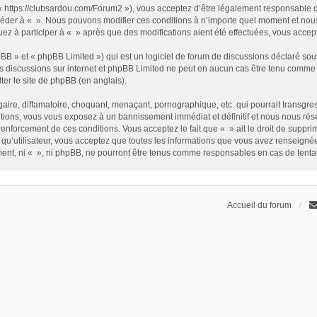
t « https://clubsardou.com/Forum2 »), vous acceptez d’être légalement responsable 
 accéder à « ». Nous pouvons modifier ces conditions à n’importe quel moment et no
nuez à participer à « » après que des modifications aient été effectuées, vous acce
B » et « phpBB Limited ») qui est un logiciel de forum de discussions déclaré sou
r les discussions sur internet et phpBB Limited ne peut en aucun cas être tenu com
lter
le site de phpBB
(en anglais).
ire, diffamatoire, choquant, menaçant, pornographique, etc. qui pourrait transgress
ions, vous vous exposez à un bannissement immédiat et définitif et nous nous réservo
renforcement de ces conditions. Vous acceptez le fait que « » ait le droit de supprim
qu’utilisateur, vous acceptez que toutes les informations que vous avez renseign
ement, ni « », ni phpBB, ne pourront être tenus comme responsables en cas de tent
Accueil du forum