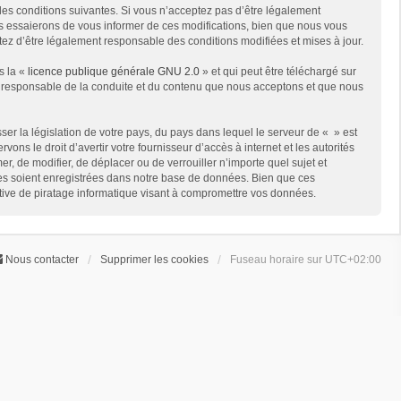
des conditions suivantes. Si vous n’acceptez pas d’être légalement
us essaierons de vous informer de ces modifications, bien que nous vous
ptez d’être légalement responsable des conditions modifiées et mises à jour.
s la «
licence publique générale GNU 2.0
» et qui peut être téléchargé sur
me responsable de la conduite et du contenu que nous acceptons et que nous
er la législation de votre pays, du pays dans lequel le serveur de « » est
ns le droit d’avertir votre fournisseur d’accès à internet et les autorités
er, de modifier, de déplacer ou de verrouiller n’importe quel sujet et
ées soient enregistrées dans notre base de données. Bien que ces
ative de piratage informatique visant à compromettre vos données.
Nous contacter
Supprimer les cookies
Fuseau horaire sur
UTC+02:00