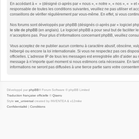
En accédant à « » (désigné ci-après par « nous », « notre », « nos », « » e
responsable de toutes les conditions suivantes, veuillez ne pas utiliser et
conseillons de vérifier régulièrement par vous-même. En effet, si vous conti
Nos forums sont développés par phpBB (désignés ci-après par « logiciel phpB
le site de phpBB
(en anglais). Le logiciel phpBB a pour seul but de facilite
n’acceptons pas. Pour plus d’informations concernant phpBB, veuillez consu
Vous acceptez de ne publier aucun contenu à caractère abusif, obscène, vulga
hébergé ou encore la loi internationale. Si vous ne respectez pas ces disposit
officielles. L’adresse IP de tous les messages est enregistrée afin d’aider au 
message à n’importe quel moment si nous estimons cela nécessaire. En tant 
informations ne seront pas diffusées à une tierce partie sans votre consent
Développé par
phpBB
® Forum Software © phpBB Limited
Traduction française officielle
©
Qiaeru
Style
we_universal
created by INVENTEA & v12mike
Confidentialité
|
Conditions