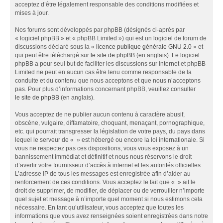
acceptez d’être légalement responsable des conditions modifiées et
mises à jour.
Nos forums sont développés par phpBB (désignés ci-après par
« logiciel phpBB » et « phpBB Limited ») qui est un logiciel de forum de
discussions déclaré sous la «
licence publique générale GNU 2.0
» et
qui peut être téléchargé sur
le site de phpBB
(en anglais). Le logiciel
phpBB a pour seul but de faciliter les discussions sur internet et phpBB
Limited ne peut en aucun cas être tenu comme responsable de la
conduite et du contenu que nous acceptons et que nous n’acceptons
pas. Pour plus d’informations concernant phpBB, veuillez consulter
le site de phpBB
(en anglais).
Vous acceptez de ne publier aucun contenu à caractère abusif,
obscène, vulgaire, diffamatoire, choquant, menaçant, pornographique,
etc. qui pourrait transgresser la législation de votre pays, du pays dans
lequel le serveur de « » est hébergé ou encore la loi internationale. Si
vous ne respectez pas ces dispositions, vous vous exposez à un
bannissement immédiat et définitif et nous nous réservons le droit
d’avertir votre fournisseur d’accès à internet et les autorités officielles.
L’adresse IP de tous les messages est enregistrée afin d’aider au
renforcement de ces conditions. Vous acceptez le fait que « » ait le
droit de supprimer, de modifier, de déplacer ou de verrouiller n’importe
quel sujet et message à n’importe quel moment si nous estimons cela
nécessaire. En tant qu’utilisateur, vous acceptez que toutes les
informations que vous avez renseignées soient enregistrées dans notre