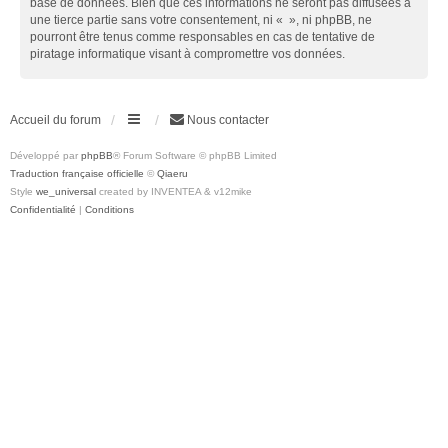
base de données. Bien que ces informations ne seront pas diffusées à
une tierce partie sans votre consentement, ni « », ni phpBB, ne
pourront être tenus comme responsables en cas de tentative de
piratage informatique visant à compromettre vos données.
Accueil du forum
Nous contacter
Développé par
phpBB
® Forum Software © phpBB Limited
Traduction française officielle
©
Qiaeru
Style
we_universal
created by INVENTEA & v12mike
Confidentialité
|
Conditions