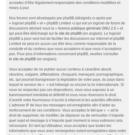
acceptez d’être légalement responsable des conditions modifiées et
mises à jour.
Nos forums sont développés par phpBB (désignés ci-après par
« logiciel phpBB » et « phpBB Limited ») qui est un logiciel de forum de
discussions déclaré sous la «
licence publique générale GNU 2.0
» et
qui peut être téléchargé sur
le site de phpBB
(en anglais). Le logiciel
phpBB a pour seul but de faciliter les discussions sur internet et phpBB
Limited ne peut en aucun cas être tenu comme responsable de la
conduite et du contenu que nous acceptons et que nous n’acceptons
pas. Pour plus d’informations concernant phpBB, veuillez consulter
le site de phpBB
(en anglais).
Vous acceptez de ne publier aucun contenu à caractère abusif,
obscène, vulgaire, diffamatoire, choquant, menaçant, pornographique,
etc. qui pourrait transgresser la législation de votre pays, du pays dans
lequel le serveur de « » est hébergé ou encore la loi internationale. Si
vous ne respectez pas ces dispositions, vous vous exposez à un
bannissement immédiat et définitif et nous nous réservons le droit
d’avertir votre fournisseur d’accès à internet et les autorités officielles.
L’adresse IP de tous les messages est enregistrée afin d’aider au
renforcement de ces conditions. Vous acceptez le fait que « » ait le
droit de supprimer, de modifier, de déplacer ou de verrouiller n’importe
quel sujet et message à n’importe quel moment si nous estimons cela
nécessaire. En tant qu’utilisateur, vous acceptez que toutes les
informations que vous avez renseignées soient enregistrées dans notre