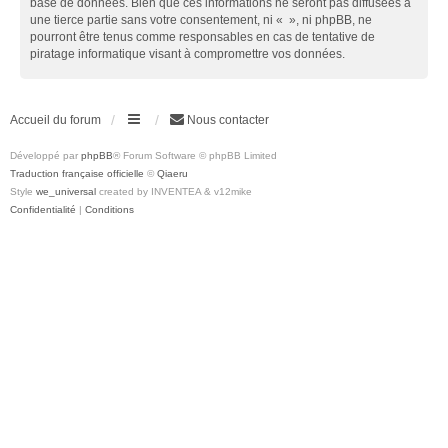
base de données. Bien que ces informations ne seront pas diffusées à
une tierce partie sans votre consentement, ni « », ni phpBB, ne
pourront être tenus comme responsables en cas de tentative de
piratage informatique visant à compromettre vos données.
Accueil du forum
Nous contacter
Développé par
phpBB
® Forum Software © phpBB Limited
Traduction française officielle
©
Qiaeru
Style
we_universal
created by INVENTEA & v12mike
Confidentialité
|
Conditions