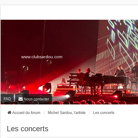
www.clubsardou.com
FAQ
Nous contacter
Accueil du forum
Michel Sardou, l'artiste
Les concerts
Les concerts