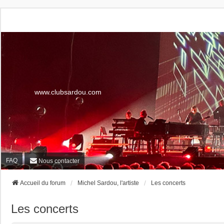
www.clubsardou.com
FAQ
Nous contacter
Accueil du forum
Michel Sardou, l'artiste
Les concerts
Les concerts