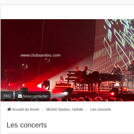
www.clubsardou.com
FAQ
Nous contacter
Accueil du forum
Michel Sardou, l'artiste
Les concerts
Les concerts