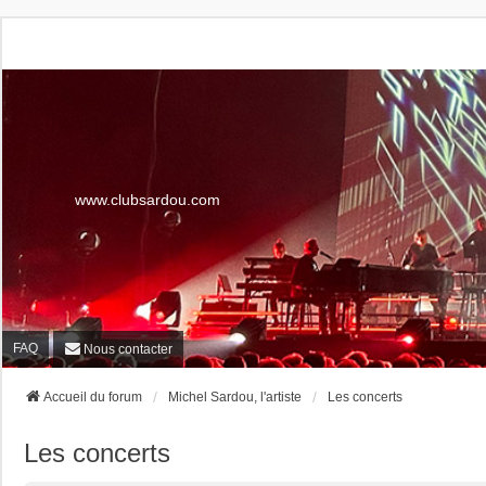
www.clubsardou.com
FAQ
Nous contacter
Accueil du forum
Michel Sardou, l'artiste
Les concerts
Les concerts